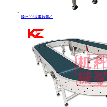
滕州90°皮带转弯机