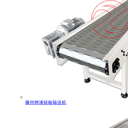
滕州烤漆链板输送机