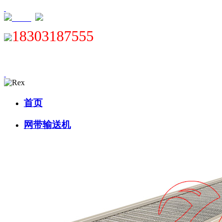
XML
18303187555
首页
网带输送机