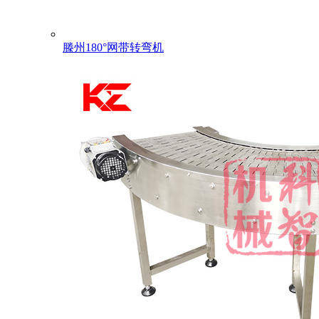
滕州180°网带转弯机