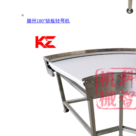
滕州180°链板转弯机