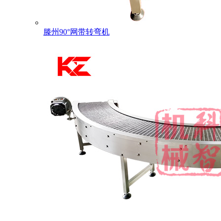
滕州90°网带转弯机