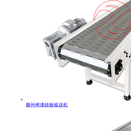
滕州烤漆链板输送机