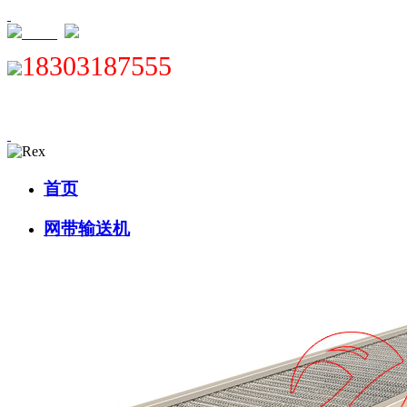
XML
18303187555
首页
网带输送机