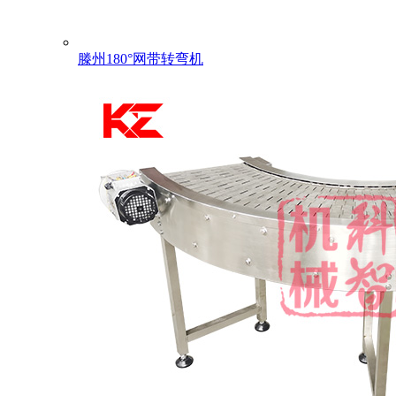
滕州180°网带转弯机