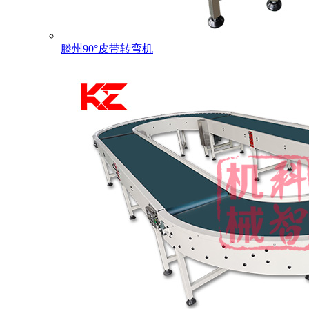
滕州90°皮带转弯机