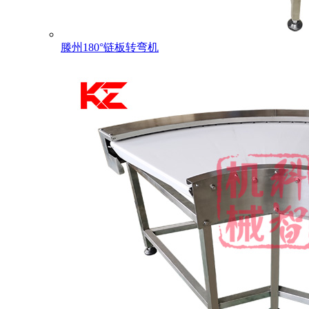
滕州180°链板转弯机