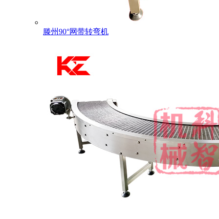
滕州90°网带转弯机