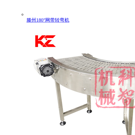
滕州180°网带转弯机