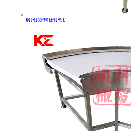
滕州180°链板转弯机