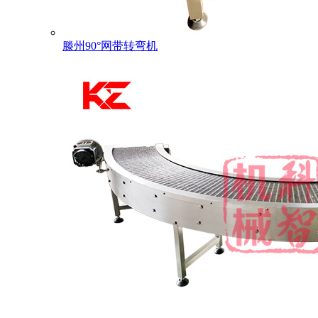
滕州90°网带转弯机