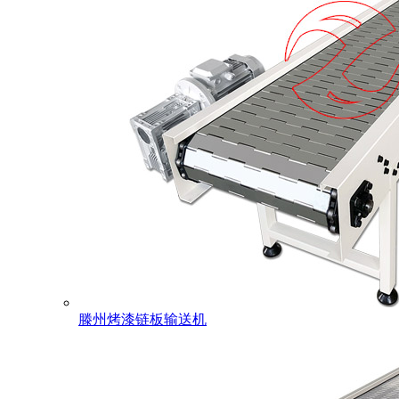
滕州烤漆链板输送机