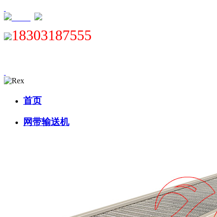
XML
18303187555
首页
网带输送机