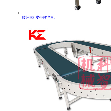
滕州90°皮带转弯机