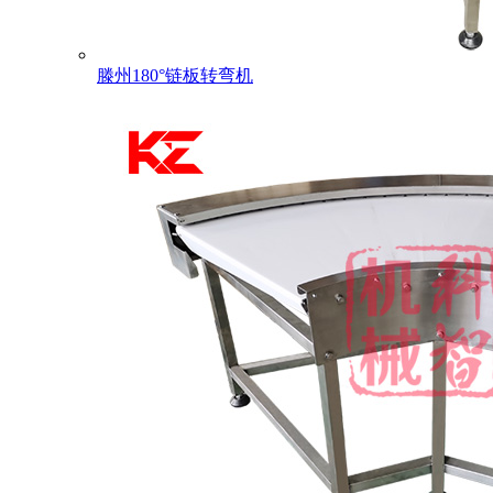
滕州180°链板转弯机