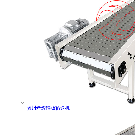
滕州烤漆链板输送机