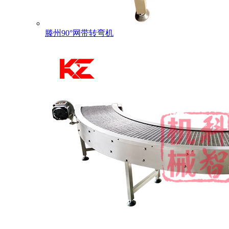
滕州90°网带转弯机