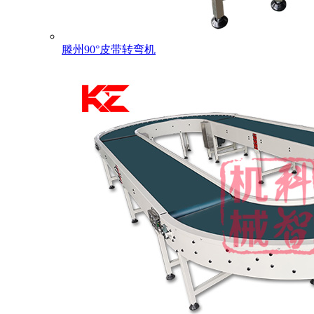
滕州90°皮带转弯机