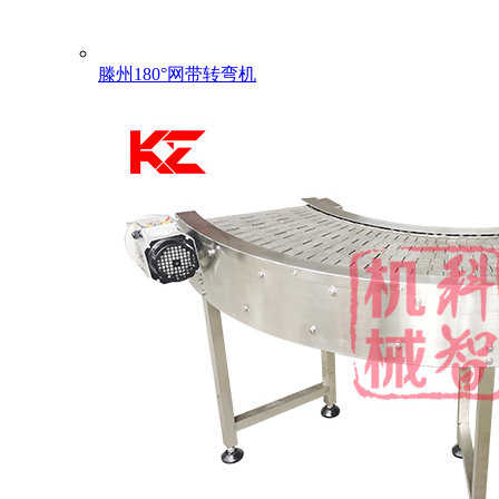
滕州180°网带转弯机