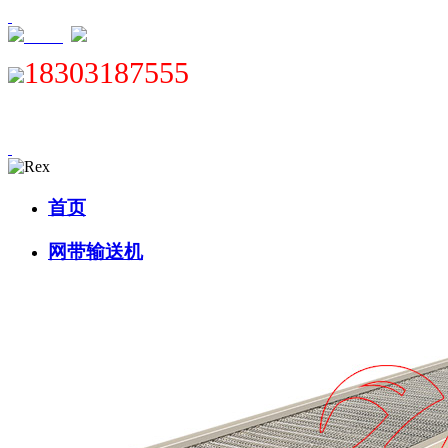
XML
18303187555
首页
网带输送机