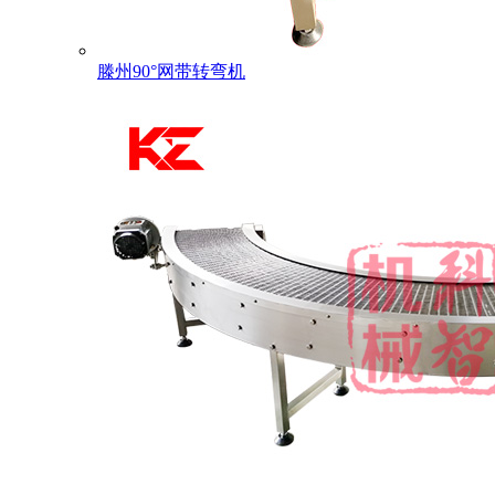
滕州90°网带转弯机