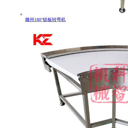
滕州180°链板转弯机