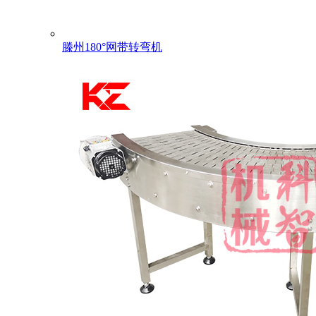
滕州180°网带转弯机