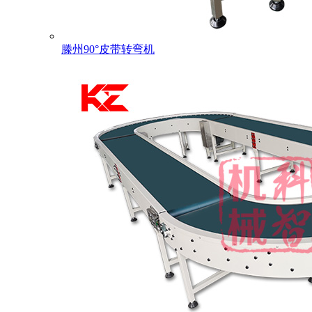
滕州90°皮带转弯机