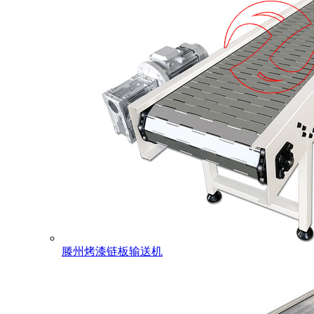
滕州烤漆链板输送机