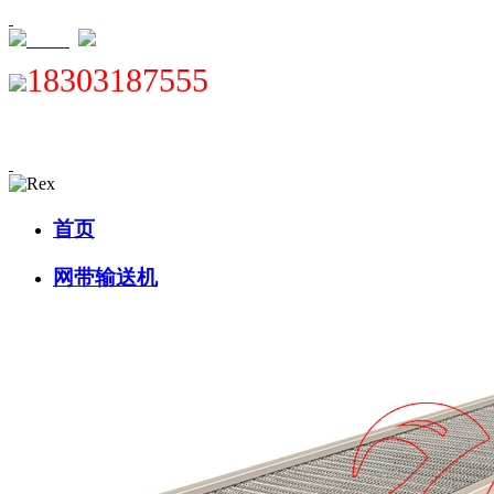
XML
18303187555
首页
网带输送机