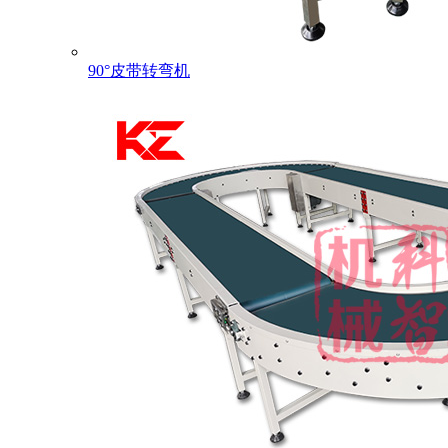
90°皮带转弯机