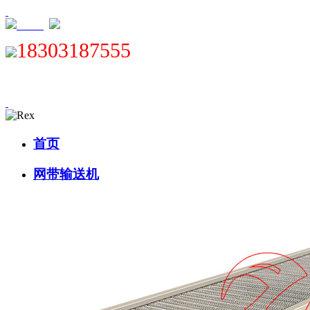
XML
18303187555
首页
网带输送机