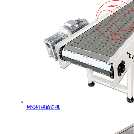
烤漆链板输送机