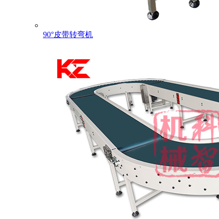
90°皮带转弯机