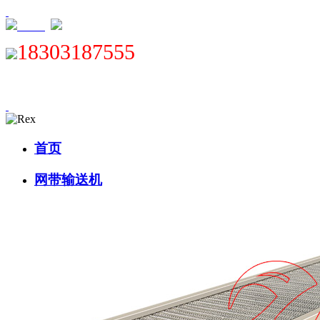
XML
18303187555
首页
网带输送机