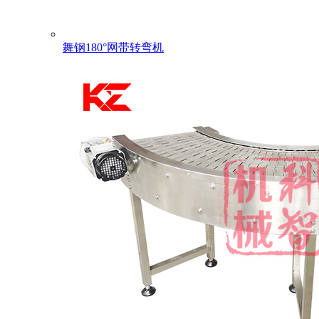
舞钢180°网带转弯机