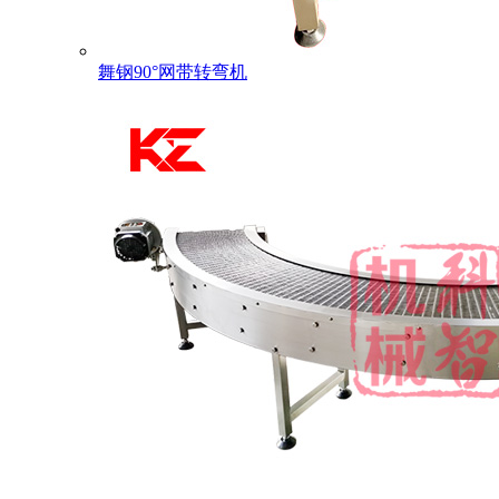
舞钢90°网带转弯机