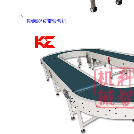
舞钢90°皮带转弯机