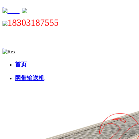
XML
18303187555
首页
网带输送机