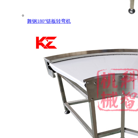
舞钢180°链板转弯机