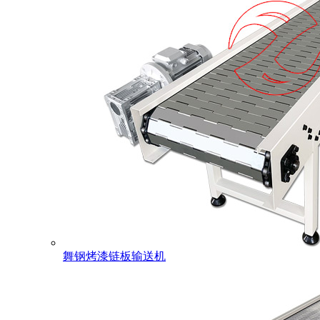
舞钢烤漆链板输送机