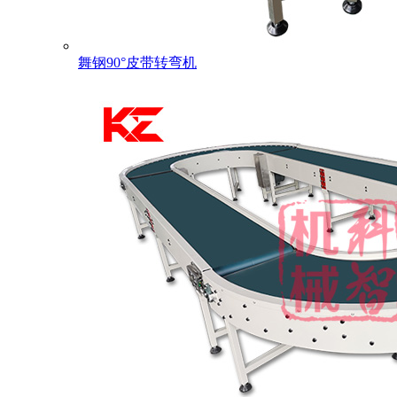
舞钢90°皮带转弯机