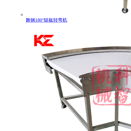
舞钢180°链板转弯机