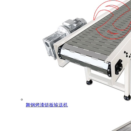
舞钢烤漆链板输送机