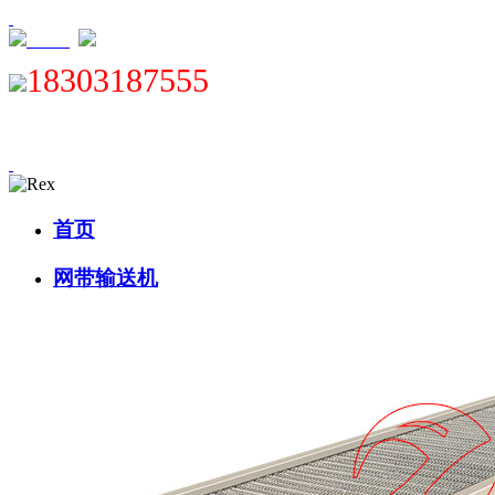
XML
18303187555
首页
网带输送机