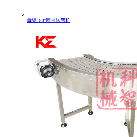
舞钢180°网带转弯机