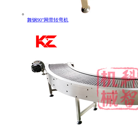
舞钢90°网带转弯机