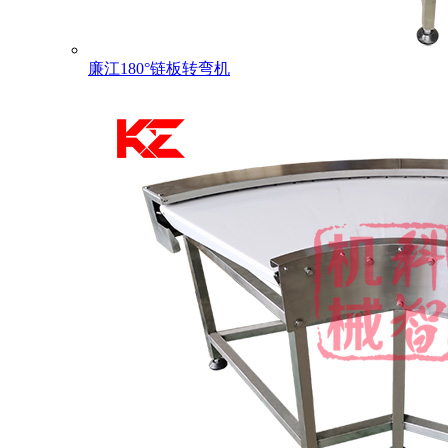
廉江180°链板转弯机