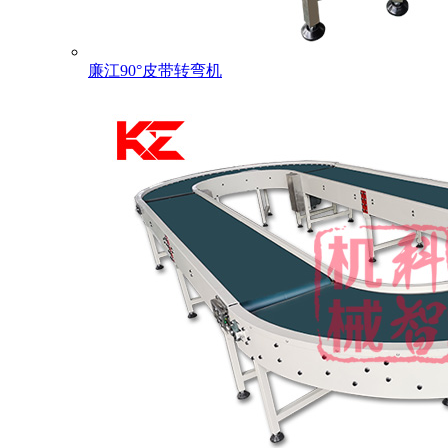
廉江90°皮带转弯机