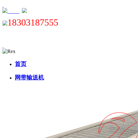
XML
18303187555
首页
网带输送机