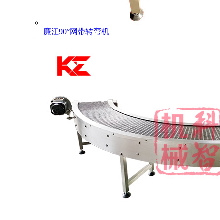
廉江90°网带转弯机