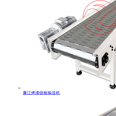
廉江烤漆链板输送机