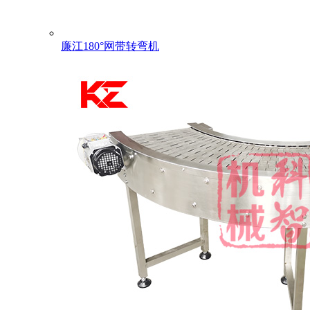
廉江180°网带转弯机