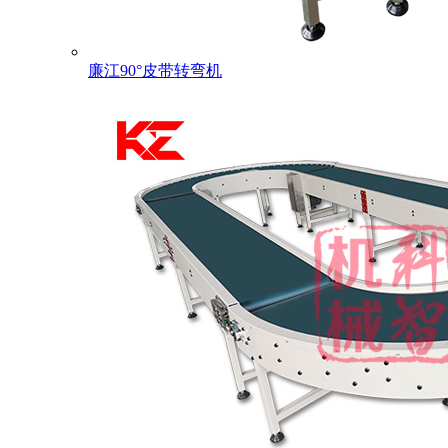
廉江90°皮带转弯机