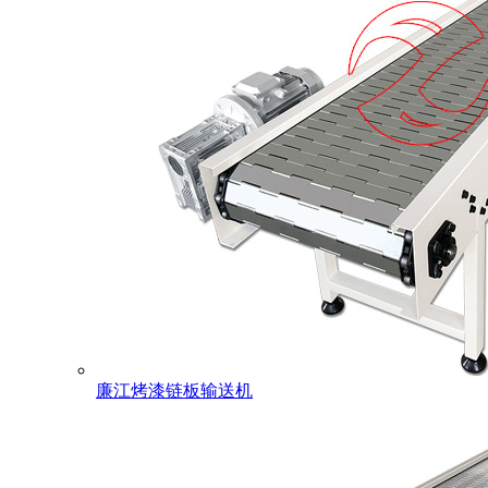
廉江烤漆链板输送机