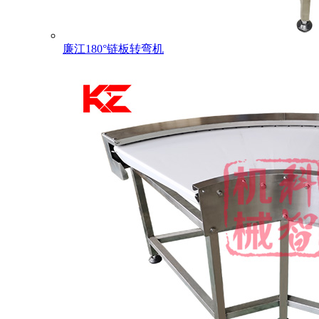
廉江180°链板转弯机