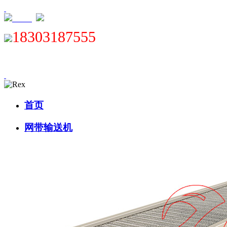
XML
18303187555
首页
网带输送机