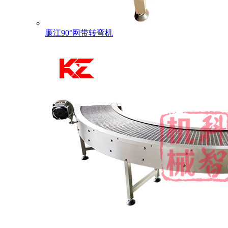
廉江90°网带转弯机