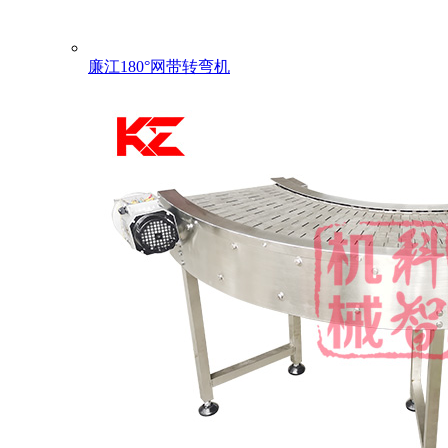
廉江180°网带转弯机