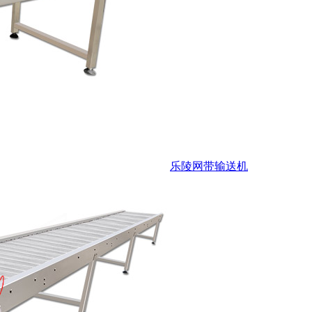
乐陵网带输送机