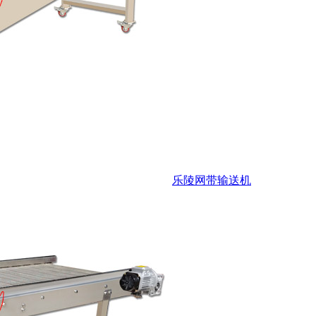
乐陵网带输送机