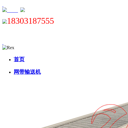
XML
18303187555
首页
网带输送机