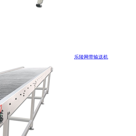
乐陵网带输送机