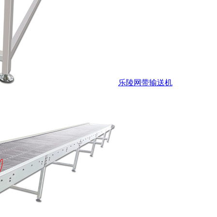
乐陵网带输送机