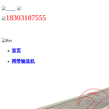
XML
18303187555
首页
网带输送机