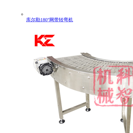
库尔勒180°网带转弯机