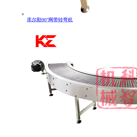
库尔勒90°网带转弯机