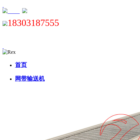
XML
18303187555
首页
网带输送机