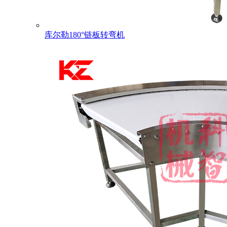
库尔勒180°链板转弯机