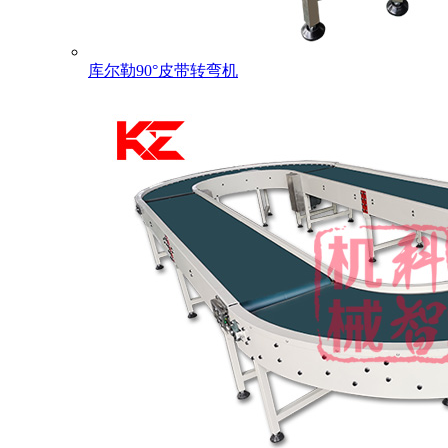
库尔勒90°皮带转弯机