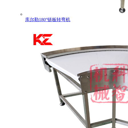
库尔勒180°链板转弯机