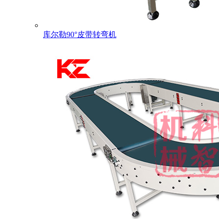
库尔勒90°皮带转弯机