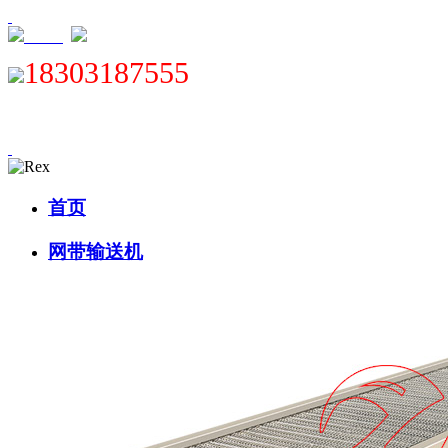
XML
18303187555
首页
网带输送机