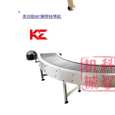
库尔勒90°网带转弯机