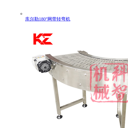
库尔勒180°网带转弯机