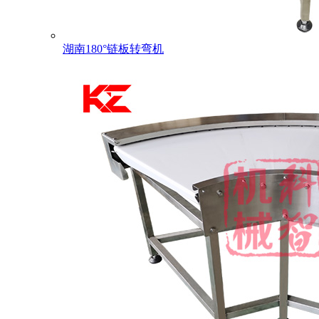
湖南180°链板转弯机