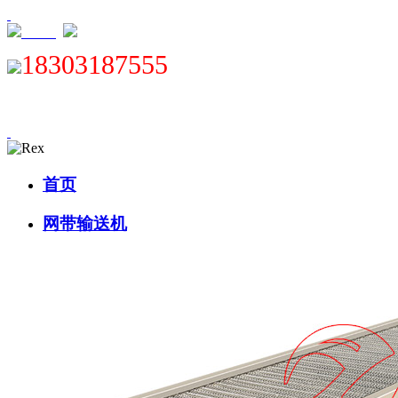
XML
18303187555
首页
网带输送机