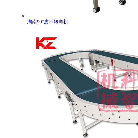
湖南90°皮带转弯机