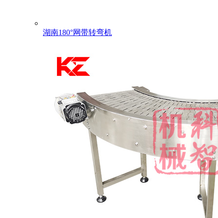
湖南180°网带转弯机