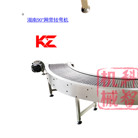
湖南90°网带转弯机