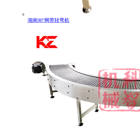
湖南90°网带转弯机