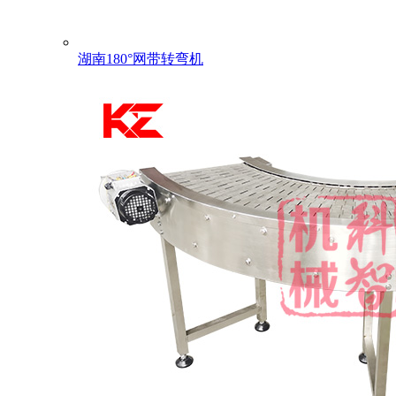
湖南180°网带转弯机