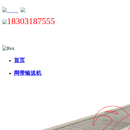
XML
18303187555
首页
网带输送机