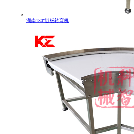
湖南180°链板转弯机