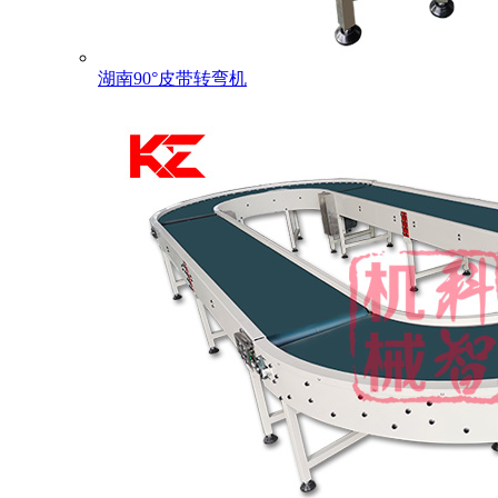
湖南90°皮带转弯机