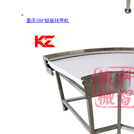
重庆180°链板转弯机