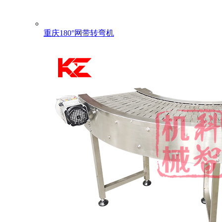
重庆180°网带转弯机