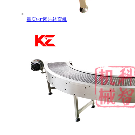
重庆90°网带转弯机