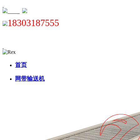
XML
18303187555
首页
网带输送机