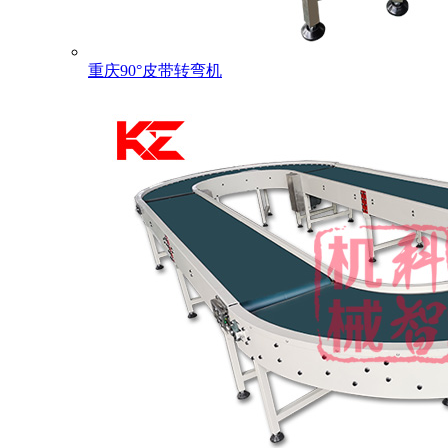
重庆90°皮带转弯机