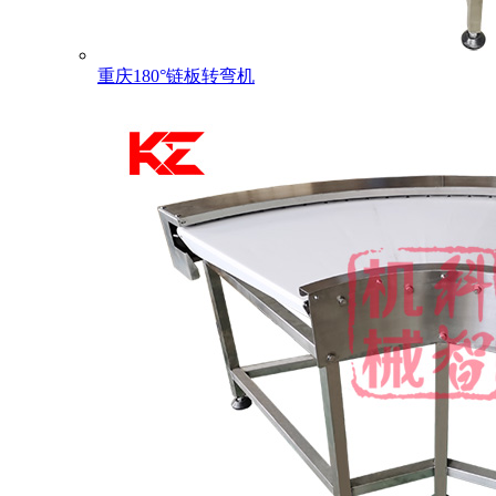
重庆180°链板转弯机