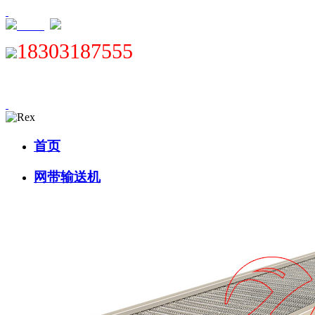
XML
18303187555
首页
网带输送机