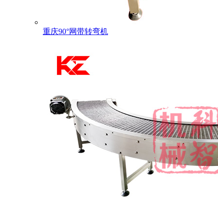
重庆90°网带转弯机