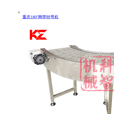
重庆180°网带转弯机