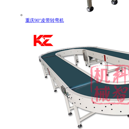
重庆90°皮带转弯机