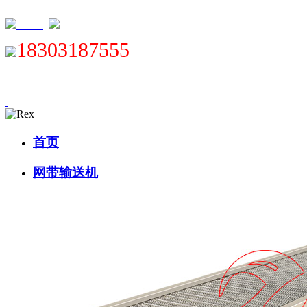
XML
18303187555
首页
网带输送机