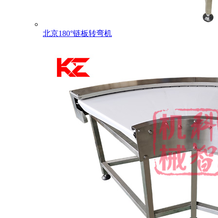
北京180°链板转弯机