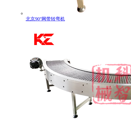
北京90°网带转弯机