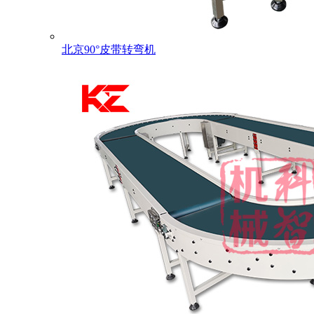
北京90°皮带转弯机