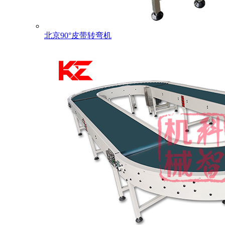
北京90°皮带转弯机