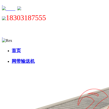
XML
18303187555
首页
网带输送机