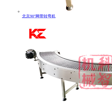
北京90°网带转弯机