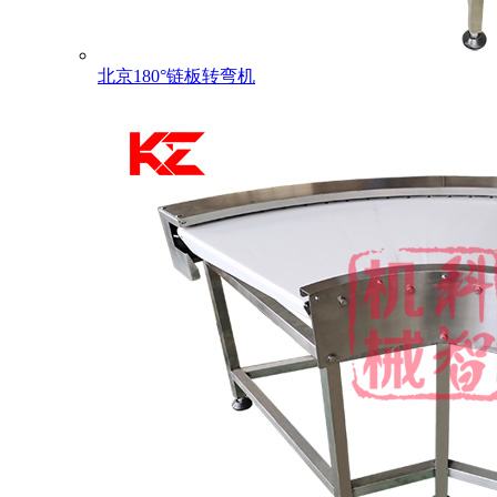
北京180°链板转弯机