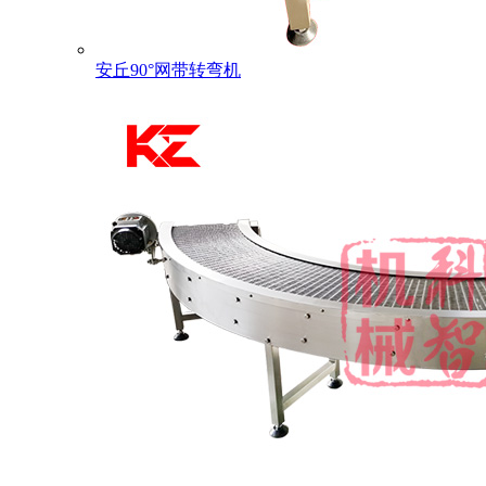
安丘90°网带转弯机