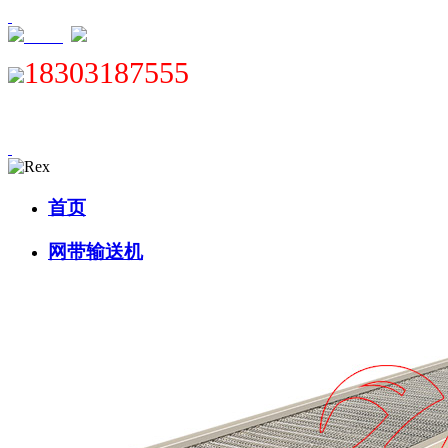
XML
18303187555
首页
网带输送机