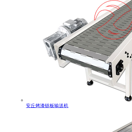
安丘烤漆链板输送机