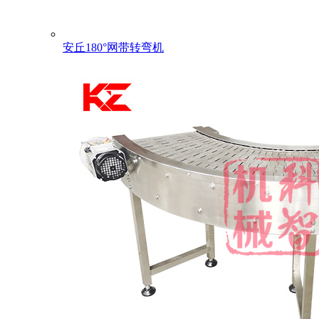
安丘180°网带转弯机