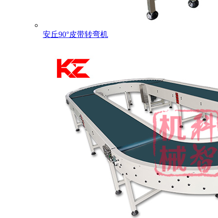
安丘90°皮带转弯机