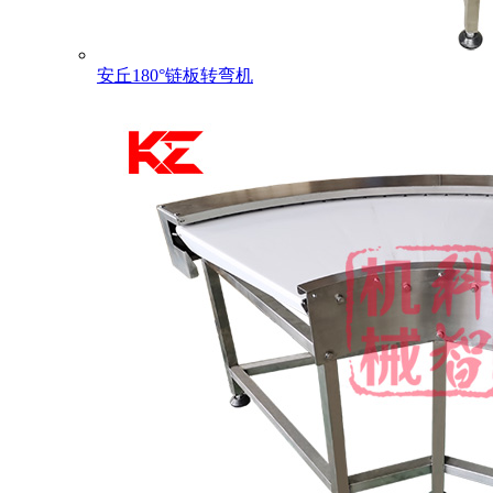
安丘180°链板转弯机