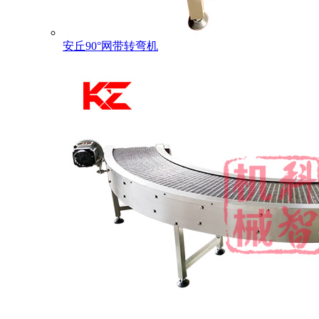
安丘90°网带转弯机