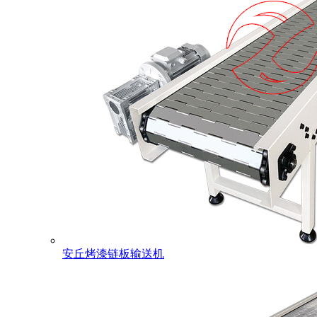
安丘烤漆链板输送机