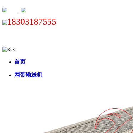
XML
18303187555
首页
网带输送机