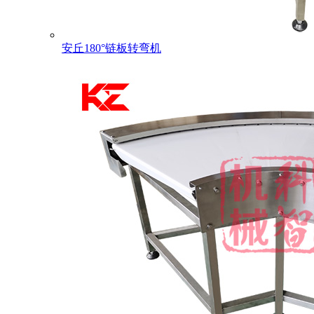
安丘180°链板转弯机