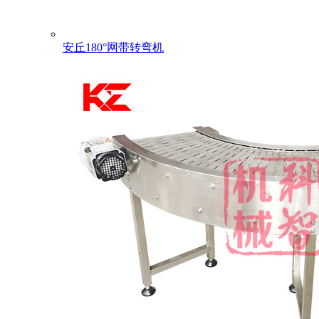
安丘180°网带转弯机