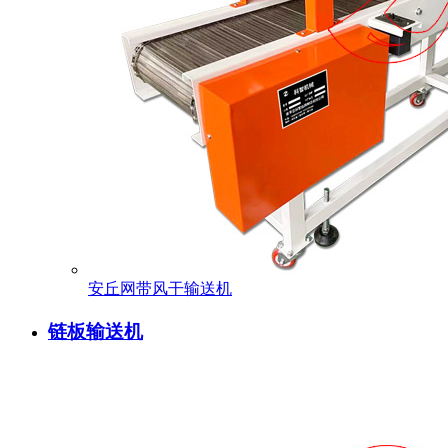
安丘网带风干输送机
链板输送机