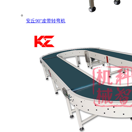
安丘90°皮带转弯机