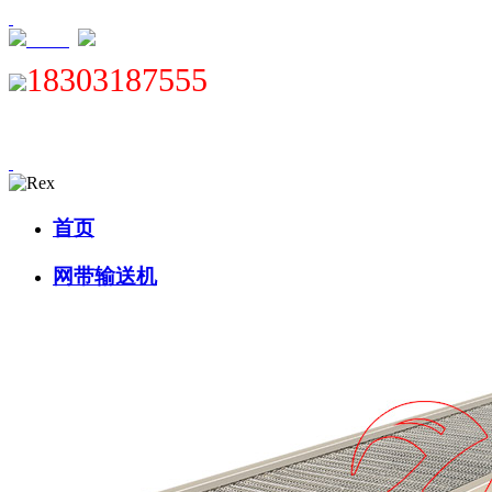
XML
18303187555
首页
网带输送机