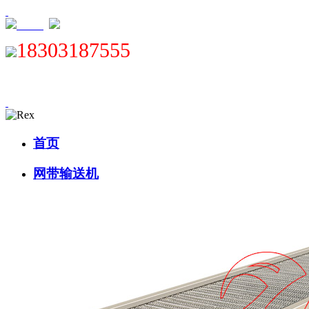
XML
18303187555
首页
网带输送机