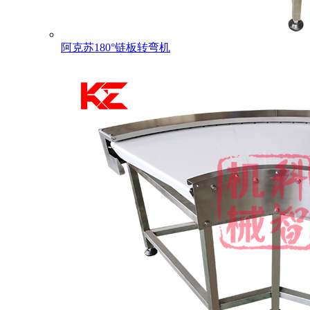
阿克苏180°链板转弯机