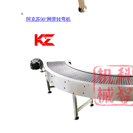
阿克苏90°网带转弯机