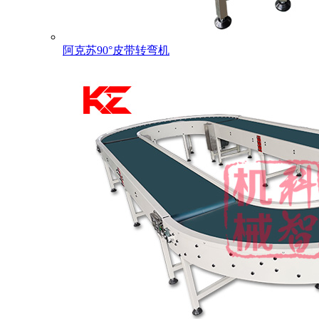
阿克苏90°皮带转弯机