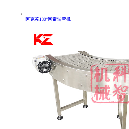
阿克苏180°网带转弯机