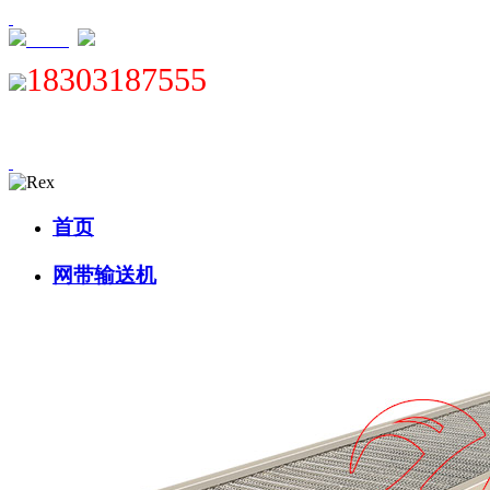
XML
18303187555
首页
网带输送机