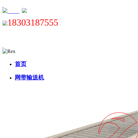
XML
18303187555
首页
网带输送机