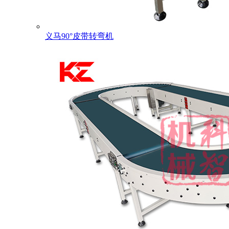
义马90°皮带转弯机