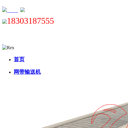
XML
18303187555
首页
网带输送机