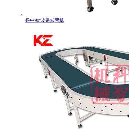
扬中90°皮带转弯机