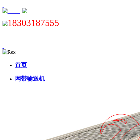
XML
18303187555
首页
网带输送机