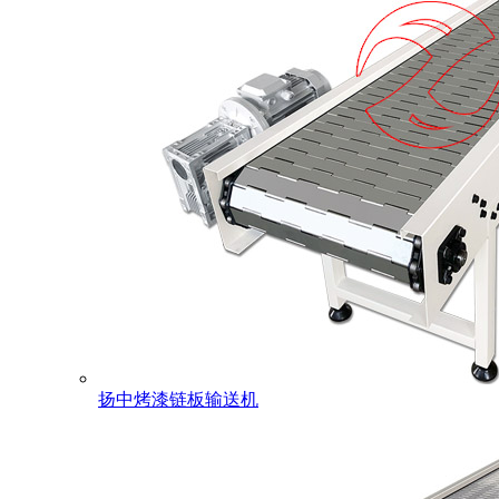
扬中烤漆链板输送机