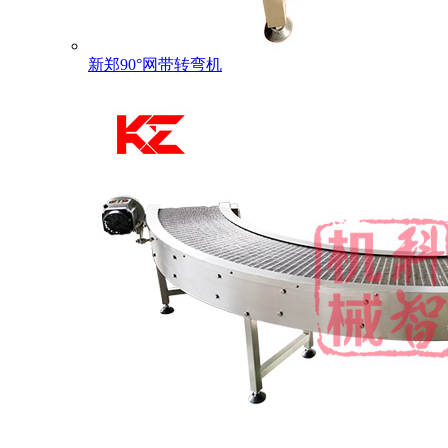
新郑90°网带转弯机