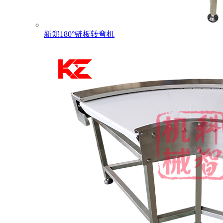
新郑180°链板转弯机