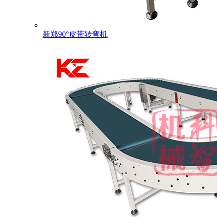
新郑90°皮带转弯机