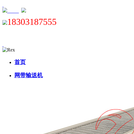
XML
18303187555
首页
网带输送机