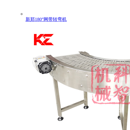
新郑180°网带转弯机