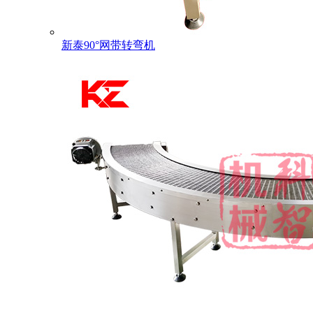
新泰90°网带转弯机