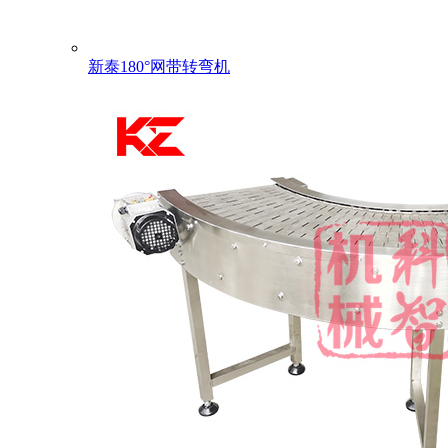
新泰180°网带转弯机