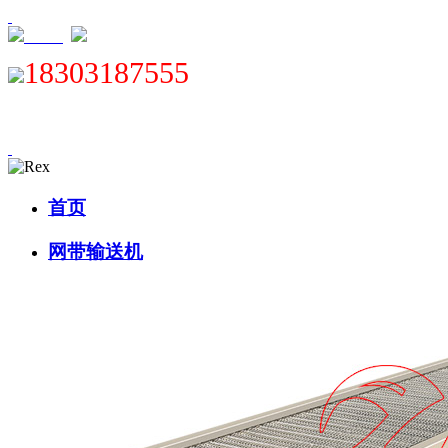
XML
18303187555
首页
网带输送机