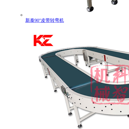
新泰90°皮带转弯机