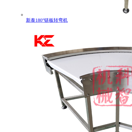
新泰180°链板转弯机