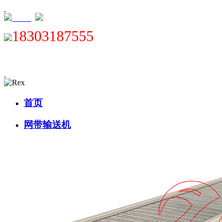
XML
18303187555
首页
网带输送机