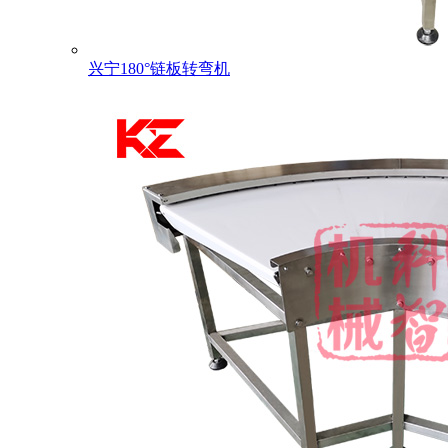
兴宁180°链板转弯机