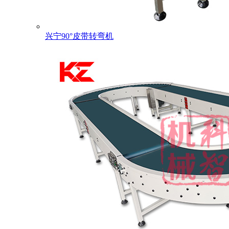
兴宁90°皮带转弯机