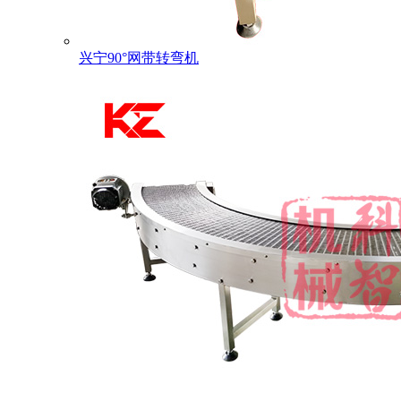
兴宁90°网带转弯机