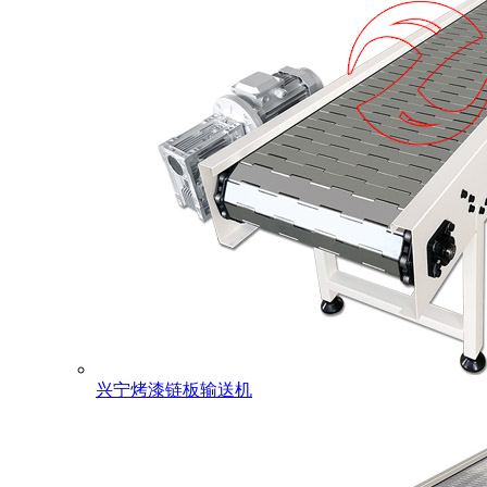
兴宁烤漆链板输送机