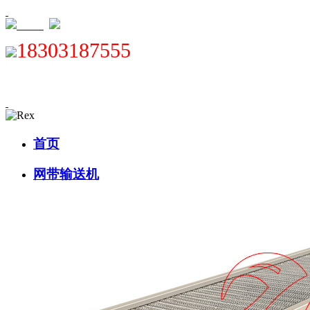
XML
18303187555
首页
网带输送机