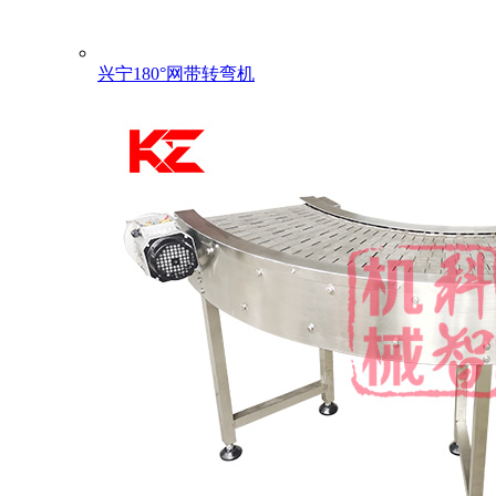
兴宁180°网带转弯机