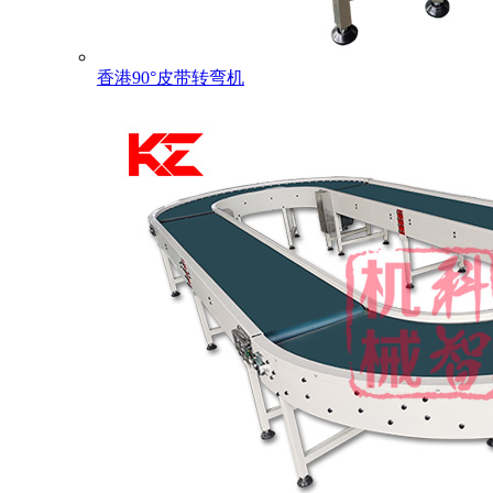
香港90°皮带转弯机