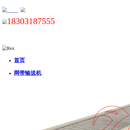
XML
18303187555
首页
网带输送机