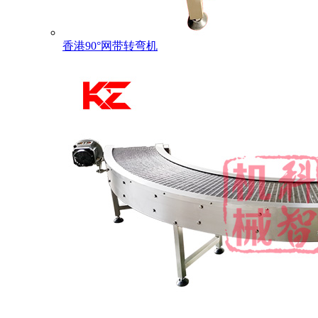
香港90°网带转弯机