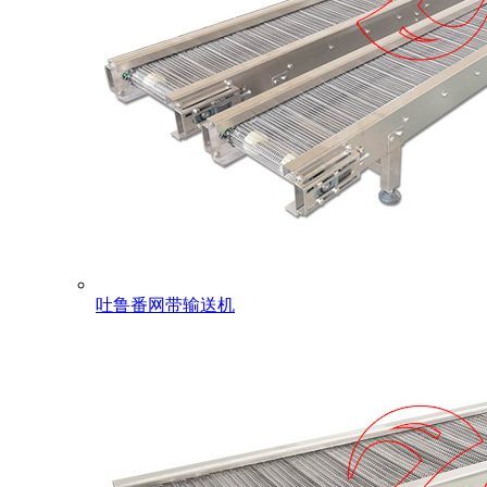
吐鲁番网带输送机