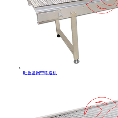
吐鲁番网带输送机