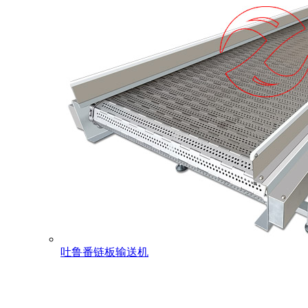
吐鲁番链板输送机