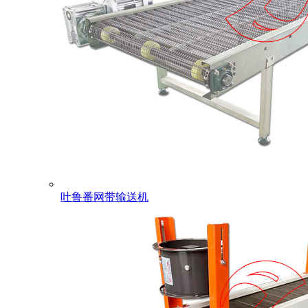
吐鲁番网带输送机