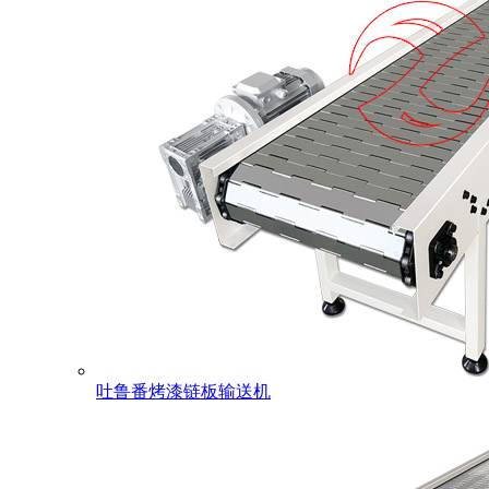
吐鲁番烤漆链板输送机