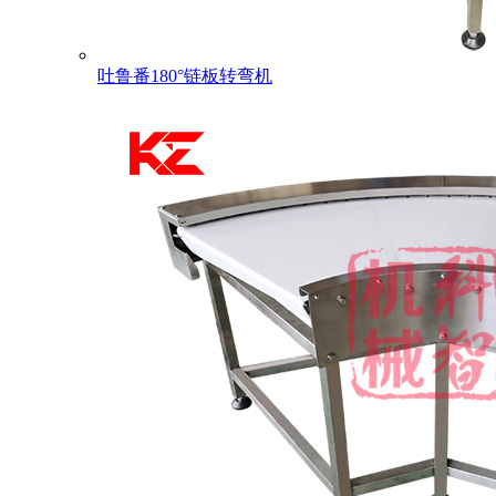
吐鲁番180°链板转弯机