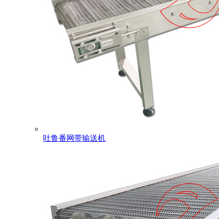
吐鲁番网带输送机