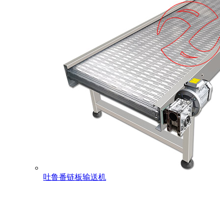
吐鲁番链板输送机