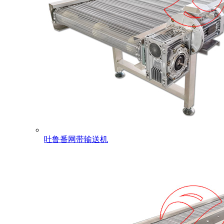
吐鲁番网带输送机