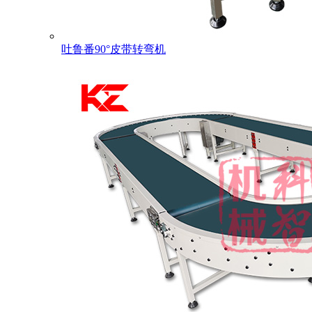
吐鲁番90°皮带转弯机