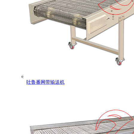
吐鲁番网带输送机