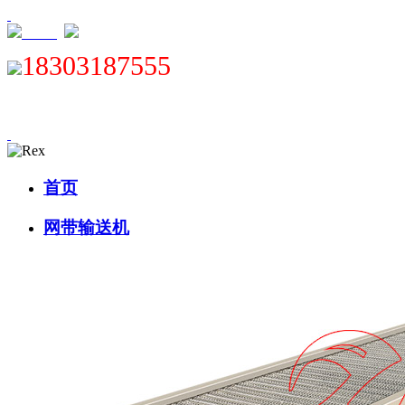
XML
18303187555
首页
网带输送机