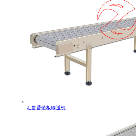
吐鲁番链板输送机