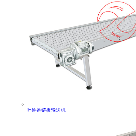
吐鲁番链板输送机