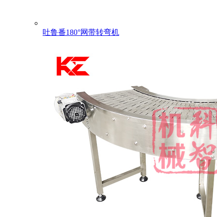
吐鲁番180°网带转弯机