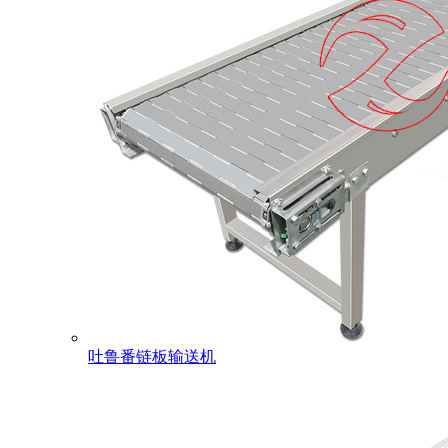
吐鲁番链板输送机