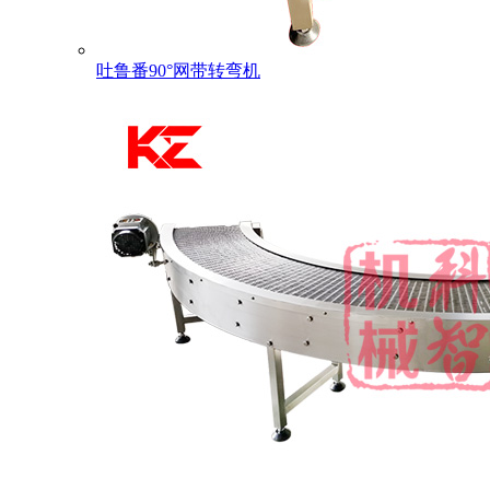
吐鲁番90°网带转弯机