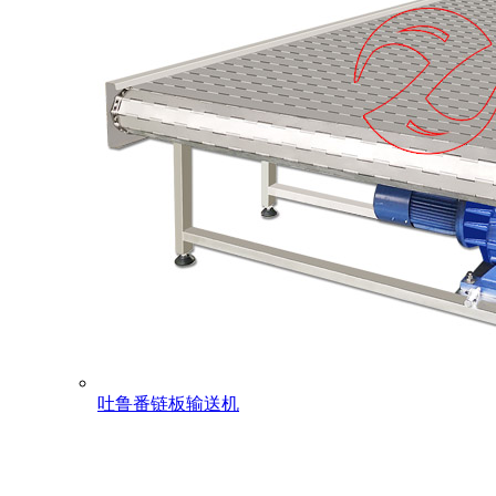
吐鲁番链板输送机