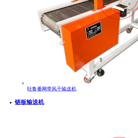
吐鲁番网带风干输送机
链板输送机