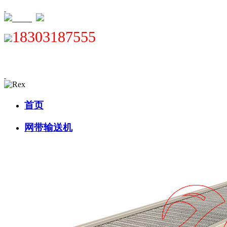
XML
18303187555
首页
网带输送机