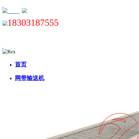
XML
18303187555
首页
网带输送机