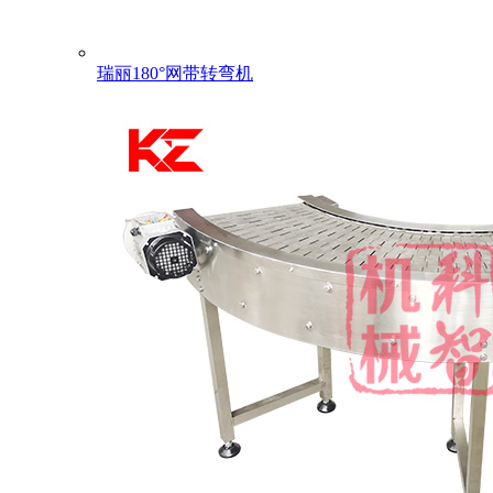
瑞丽180°网带转弯机