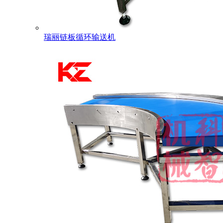
瑞丽链板循环输送机