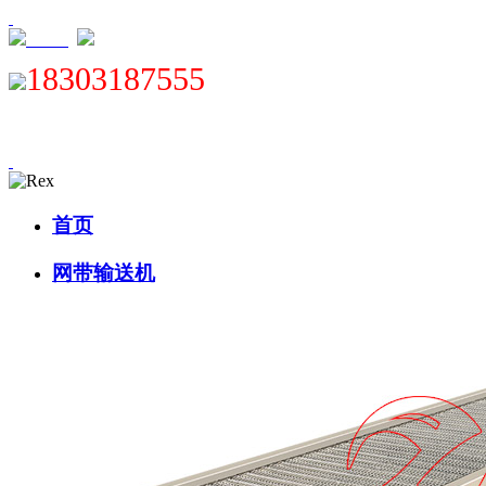
XML
18303187555
首页
网带输送机