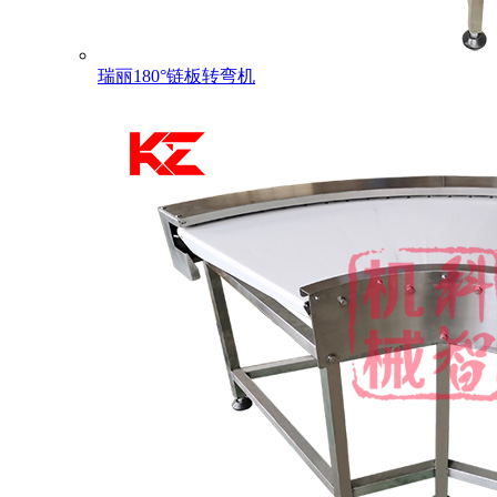
瑞丽180°链板转弯机