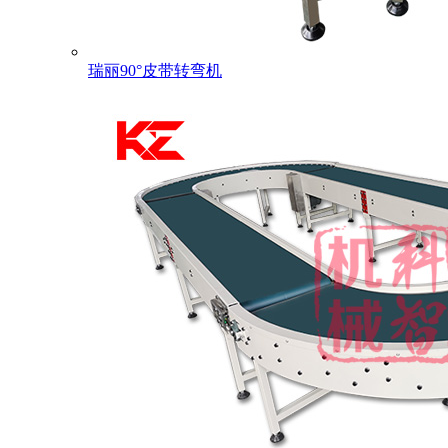
瑞丽90°皮带转弯机