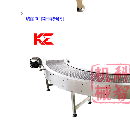
瑞丽90°网带转弯机