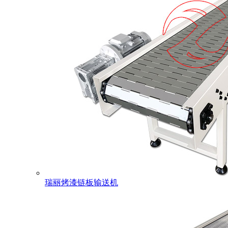
瑞丽烤漆链板输送机