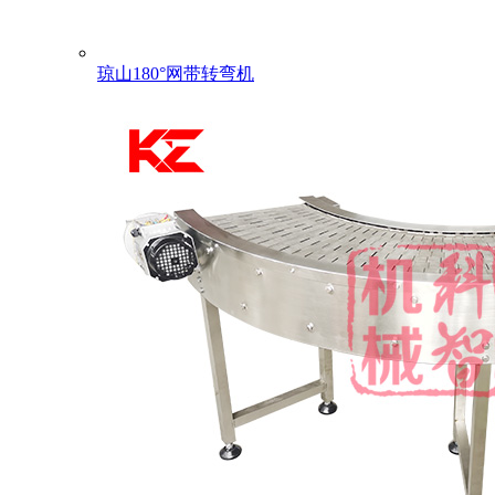
琼山180°网带转弯机