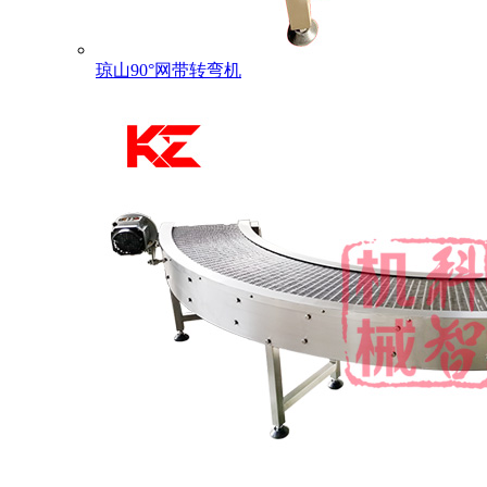
琼山90°网带转弯机