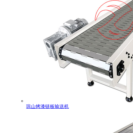
琼山烤漆链板输送机