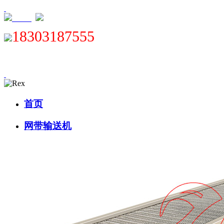
XML
18303187555
首页
网带输送机