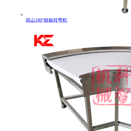
琼山180°链板转弯机