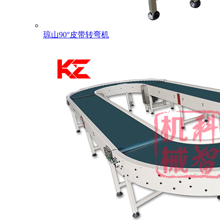
琼山90°皮带转弯机