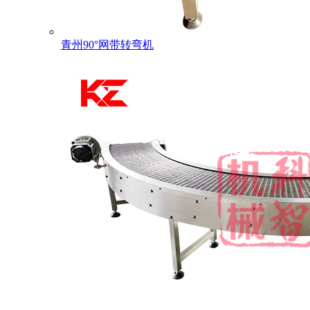
青州90°网带转弯机