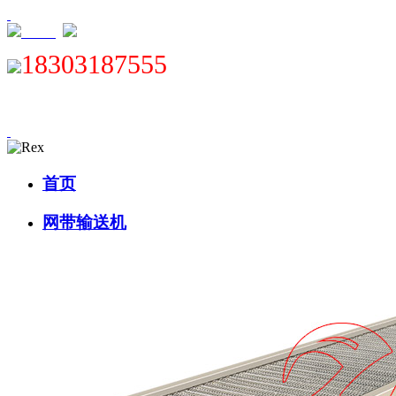
XML
18303187555
首页
网带输送机