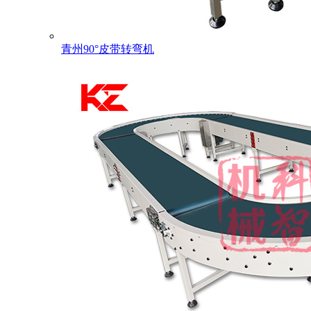
青州90°皮带转弯机