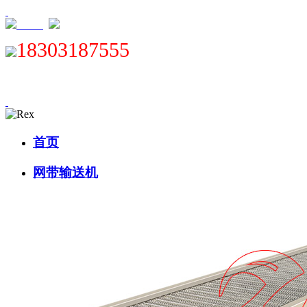
XML
18303187555
首页
网带输送机