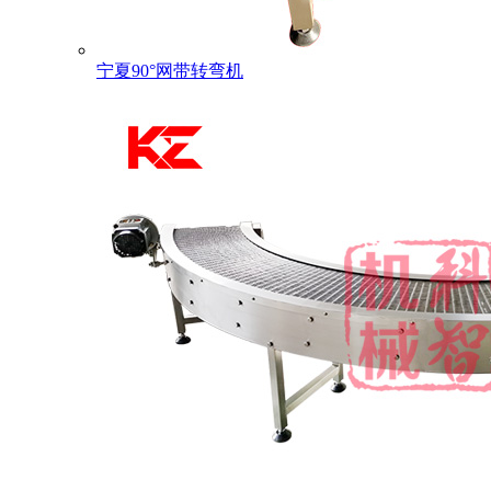
宁夏90°网带转弯机