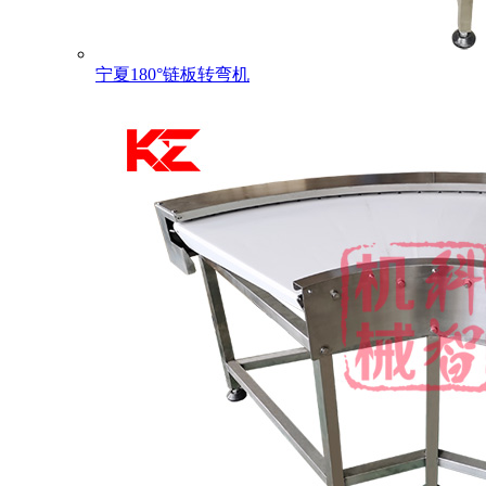
宁夏180°链板转弯机