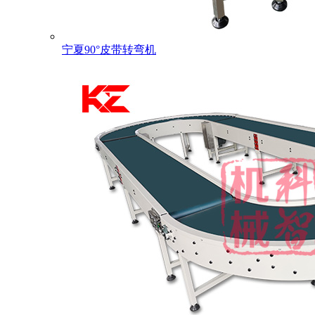
宁夏90°皮带转弯机