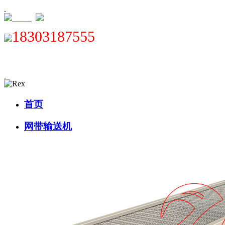
XML
18303187555
首页
网带输送机