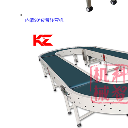
内蒙90°皮带转弯机