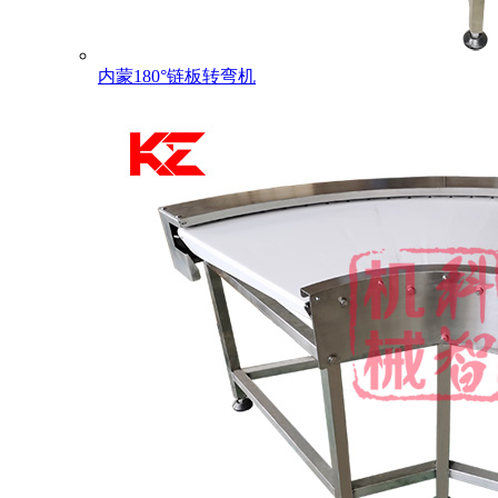
内蒙180°链板转弯机