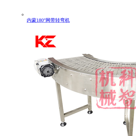
内蒙180°网带转弯机