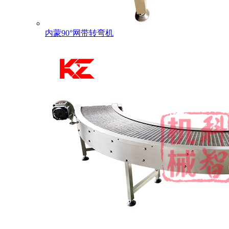
内蒙90°网带转弯机