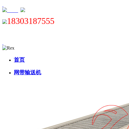
XML
18303187555
首页
网带输送机