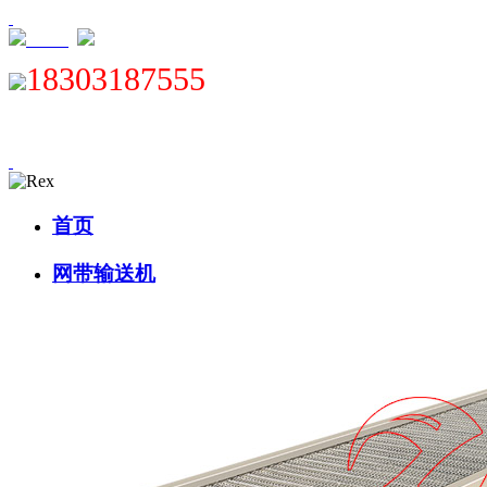
XML
18303187555
首页
网带输送机