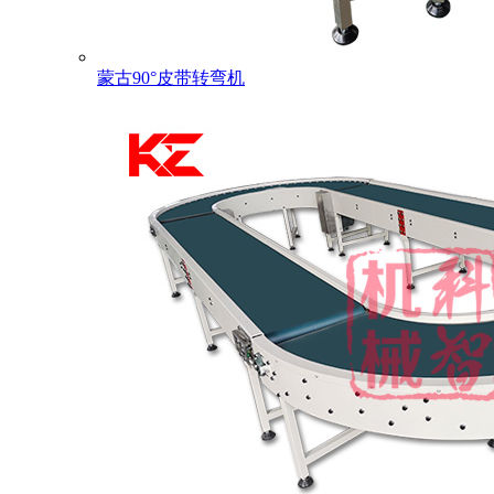
蒙古90°皮带转弯机