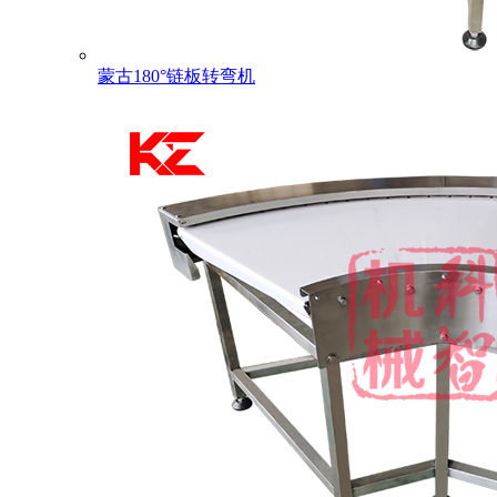
蒙古180°链板转弯机