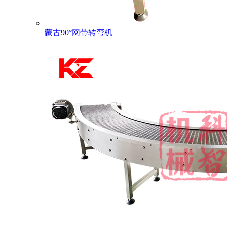
蒙古90°网带转弯机