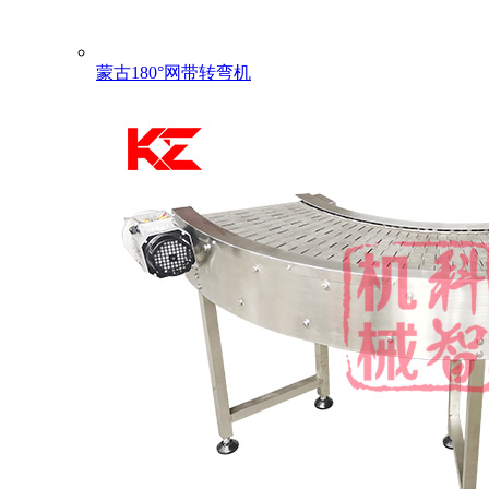
蒙古180°网带转弯机