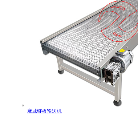
麻城链板输送机