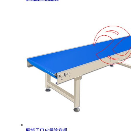
麻城刀口皮带输送机