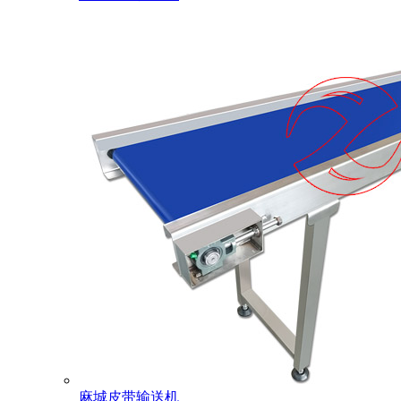
麻城皮带输送机