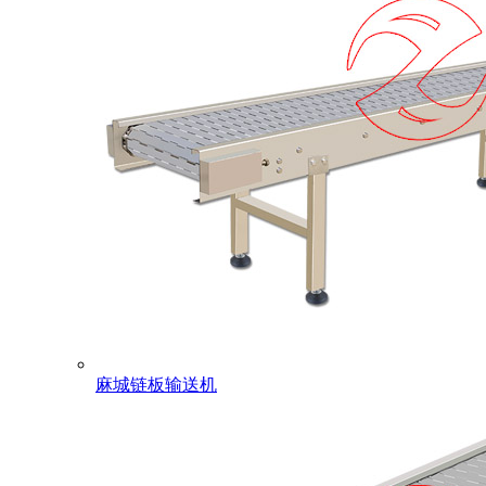
麻城链板输送机