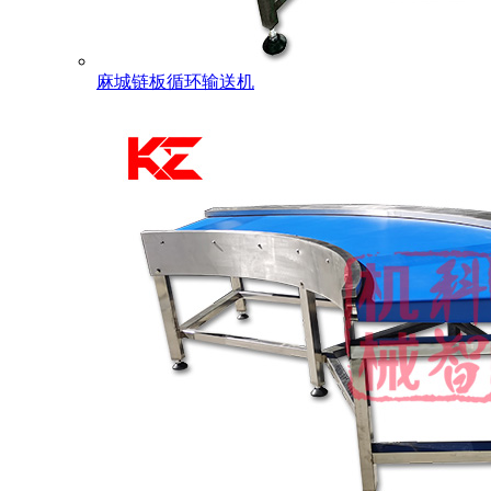
麻城链板循环输送机