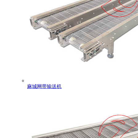
麻城网带输送机