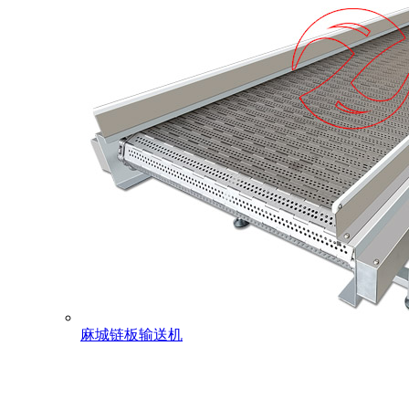
麻城链板输送机