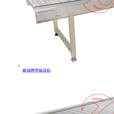
麻城网带输送机