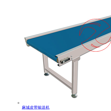
麻城皮带输送机