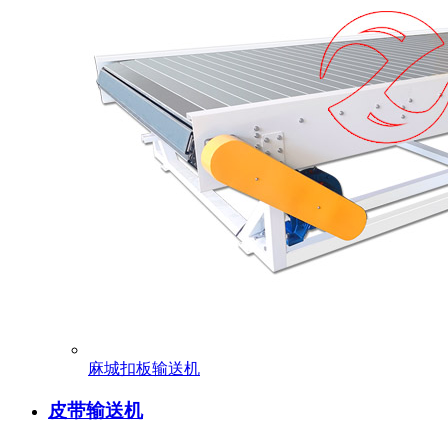
麻城扣板输送机
皮带输送机