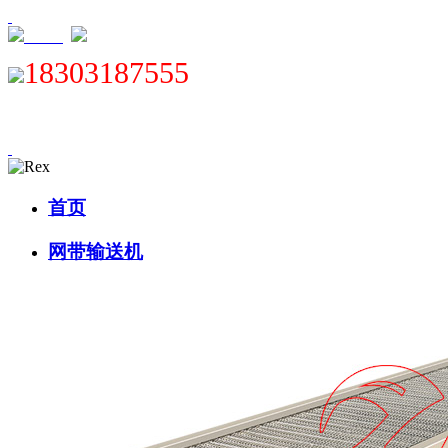
XML
18303187555
首页
网带输送机