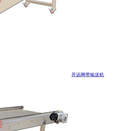
开远网带输送机