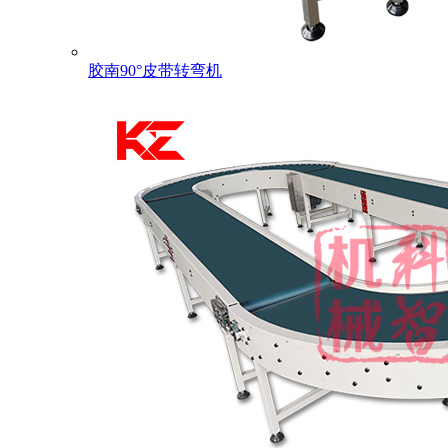
胶南90°皮带转弯机