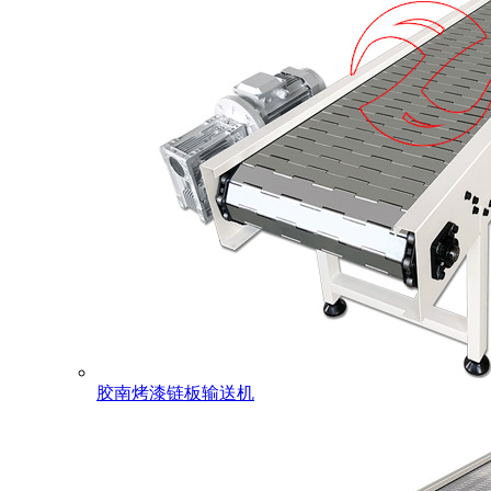
胶南烤漆链板输送机