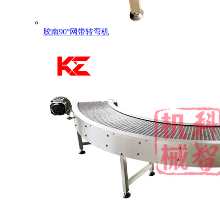
胶南90°网带转弯机