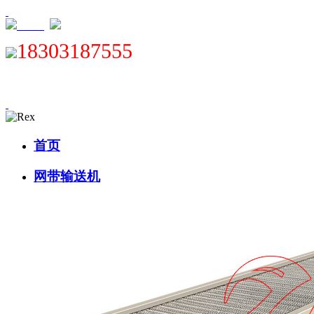
XML
18303187555
首页
网带输送机