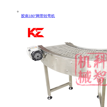
胶南180°网带转弯机