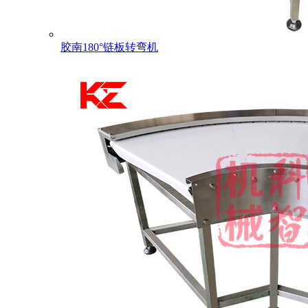
胶南180°链板转弯机