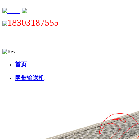
XML
18303187555
首页
网带输送机