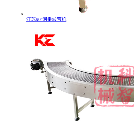
江苏90°网带转弯机