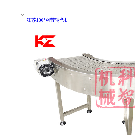
江苏180°网带转弯机