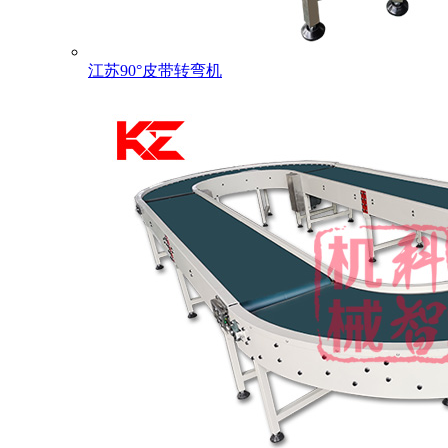
江苏90°皮带转弯机