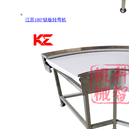
江苏180°链板转弯机