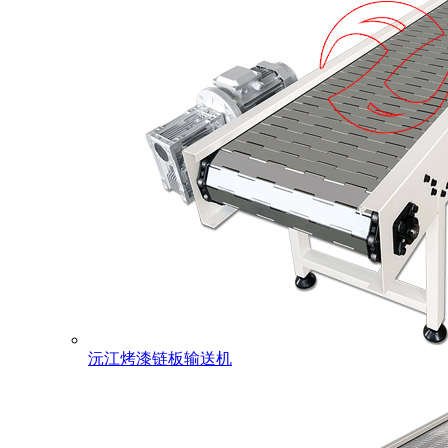
沅江烤漆链板输送机