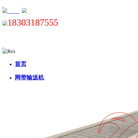
XML
18303187555
首页
网带输送机