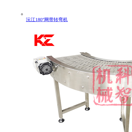
沅江180°网带转弯机