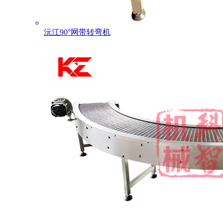
沅江90°网带转弯机