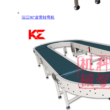
沅江90°皮带转弯机