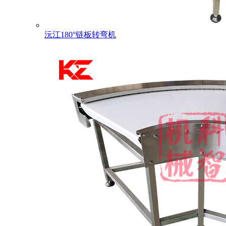
沅江180°链板转弯机